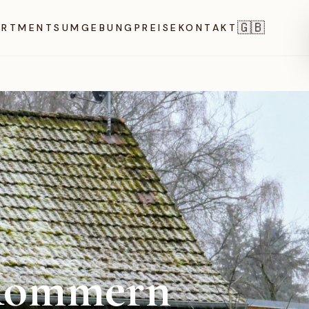
🇬🇧
ARTMENTS
UMGEBUNG
PREISE
KONTAKT
 Kommern