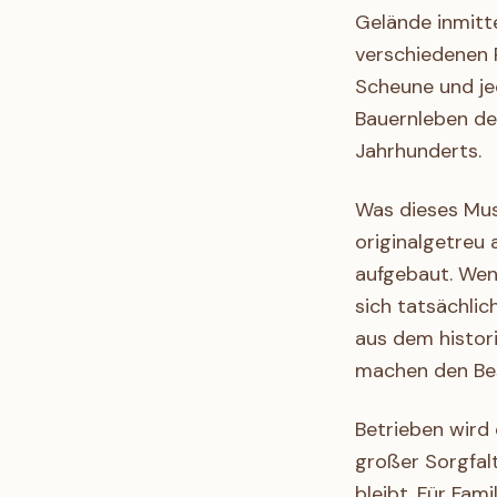
Gelände inmitte
verschiedenen 
Scheune und je
Bauernleben des
Jahrhunderts.
Was dieses Mus
originalgetreu
aufgebaut. Wen
sich tatsächlic
aus dem histor
machen den Besu
Betrieben wird
großer Sorgfalt
bleibt. Für Fam