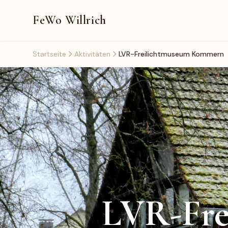
FeWo Willrich
Startseite
Aktivitäten
LVR-Freilichtmuseum Kommern
LVR-Fre