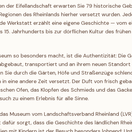
n der Eifellandschaft erwarten Sie 79 historische Geb
Regionen des Rheinlands hierher versetzt wurden. Jed
de Werkstatt erzählt eine eigene Geschichte — vom e
 15. Jahrhunderts bis zur dörflichen Kultur des frühen
eum so besonders macht, ist die Authentizität: Die
 abgebaut, transportiert und an ihrem neuen Standort
n Sie durch die Gärten, Höfe und Straßenzüge schlende
h in eine andere Zeit versetzt. Der Duft von frisch ge
ischen Ofen, das Klopfen des Schmieds und das Gacke
ch zu einem Erlebnis für alle Sinne.
 das Museum vom Landschaftsverband Rheinland (LVR)
 dafür sorgt, dass die Geschichte des ländlichen Rhei
ilien mit Kindern ist der Besuch besonders lohnend: Unt