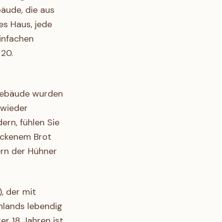
äude, die aus
es Haus, jede
infachen
 20.
 Gebäude wurden
 wieder
rn, fühlen Sie
backenem Brot
rn der Hühner
, der mit
nlands lebendig
er 18 Jahren ist