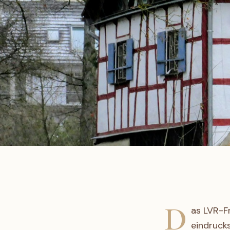
D
as LVR-F
eindruck