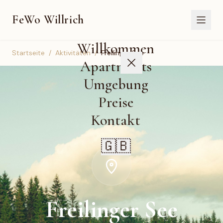
FeWo Willrich
Willkommen
Startseite
/
Aktivitäten
/
Freilinger See
Apartments
Umgebung
Preise
Kontakt
🇬🇧
Freilinger See